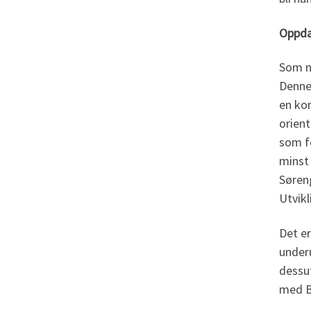
Oppda
Som n
Denne 
en ko
orien
som fo
minst 
Søreng
Utvikl
Det er
under
dessu
med B