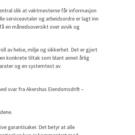
entral slik at vaktmesterne får informasjon
le serviceavtaler og arbeidsordre er lagt inn
 få en månedsoversikt over avvik og
ll av helse, miljø og sikkerhet. Det er gjort
n konkrete tiltak som blant annet årlig
parater og en systemtest av
med svar fra Akershus Eiendomsdrift –
ådene.
e garantisaker. Det betyr at alle