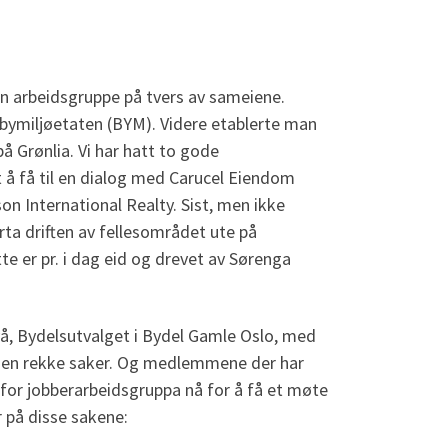
n arbeidsgruppe på tvers av sameiene.
 bymiljøetaten (BYM). Videre etablerte man
 Grønlia. Vi har hatt to gode
 å få til en dialog med Carucel Eiendom
n International Realty. Sist, men ikke
rta driften av fellesområdet ute på
e er pr. i dag eid og drevet av Sørenga
nivå, Bydelsutvalget i Bydel Gamle Oslo, med
e en rekke saker. Og medlemmene der har
or jobberarbeidsgruppa nå for å få et møte
 på disse sakene: