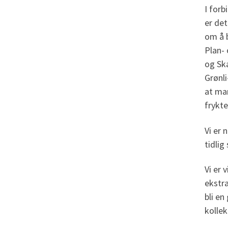
I for
er det
om å b
Plan-
og Sk
Grønli
at man
frykt
Vi er 
tidlig
Vi er 
ekstra
bli e
kolle