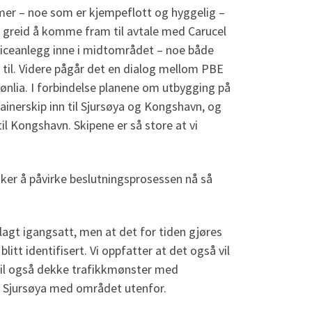
mer – noe som er kjempeflott og hyggelig –
e greid å komme fram til avtale med Carucel
rviceanlegg inne i midtområdet – noe både
til. Videre pågår det en dialog mellom PBE
nlia. I forbindelse planene om utbygging på
tainerskip inn til Sjursøya og Kongshavn, og
il Kongshavn. Skipene er så store at vi
nsker å påvirke beslutningsprosessen nå så
nlagt igangsatt, men at det for tiden gjøres
litt identifisert. Vi oppfatter at det også vil
vil også dekke trafikkmønster med
g Sjursøya med området utenfor.