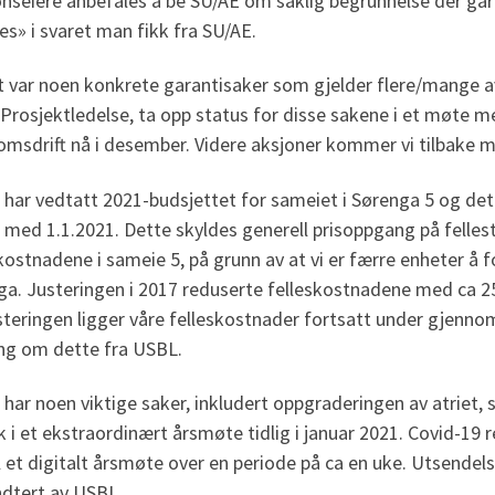
onseiere anbefales å be SU/AE om saklig begrunnelse der g
es» i svaret man fikk fra SU/AE.
 var noen konkrete garantisaker som gjelder flere/mange av
Prosjektledelse, ta opp status for disse sakene i et møte 
msdrift nå i desember. Videre aksjoner kommer vi tilbake m
 har vedtatt 2021-budsjettet for sameiet i Sørenga 5 og de
 med 1.1.2021. Dette skyldes generell prisoppgang på fellest
kostnadene i sameie 5, på grunn av at vi er færre enheter å f
a. Justeringen i 2017 reduserte felleskostnadene med ca 25%
steringen ligger våre felleskostnader fortsatt under gjenn
ng om dette fra USBL.
 har noen viktige saker, inkludert oppgraderingen av atriet
 i et ekstraordinært årsmøte tidlig i januar 2021. Covid-19 re
l et digitalt årsmøte over en periode på ca en uke. Utsendels
ndtert av USBL.