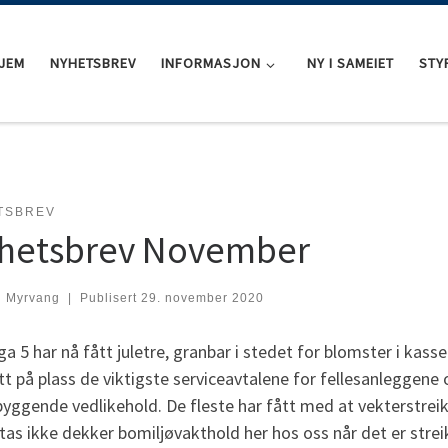
JEM
NYHETSBREV
INFORMASJON
NY I SAMEIET
STY
TSBREV
hetsbrev November
l Myrvang
|
Publisert
29. november 2020
a 5 har nå fått juletre, granbar i stedet for blomster i kas
tt på plass de viktigste serviceavtalene for fellesanleggen
byggende vedlikehold. De fleste har fått med at vekterstreik
tas ikke dekker bomiljøvakthold her hos oss når det er strei