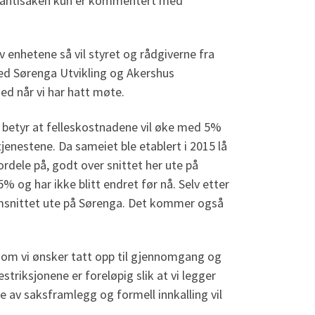
arantisaken kun er kommentert med
 enhetene så vil styret og rådgiverne fra
med Sørenga Utvikling og Akershus
ed når vi har hatt møte.
t betyr at felleskostnadene vil øke med 5%
jenestene. Da sameiet ble etablert i 2015 lå
ordele på, godt over snittet her ute på
 og har ikke blitt endret før nå. Selv etter
omsnittet ute på Sørenga. Det kommer også
, som vi ønsker tatt opp til gjennomgang og
striksjonene er foreløpig slik at vi legger
e av saksframlegg og formell innkalling vil