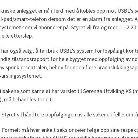
kniske anlegget er nå i ferd med å kobles opp mot USBL’s s
 I-pad/smart-telefon dersom det er en alarm fra anlegget. Al
systemet som vi abonnerer på. Styret vil fra og med 1.12.20
elle etterslep.
 har også valgt å ta i bruk USBL’s system for lovpålagt kontro
ndig tilstandsrapport for hele bygget med oppfølging av noe
av sprinklersentralen, behov for noen flere brannslukkingsa
varslingssystemet.
isakene som sameiet har varslet til Sørenga Utvikling KS (
), må behandles todelt.
yret vil håndtere oppfølgingen av alle sakene i fellesomr
rmelt må hver enkelt seksjonseier følge opp sine respektiv