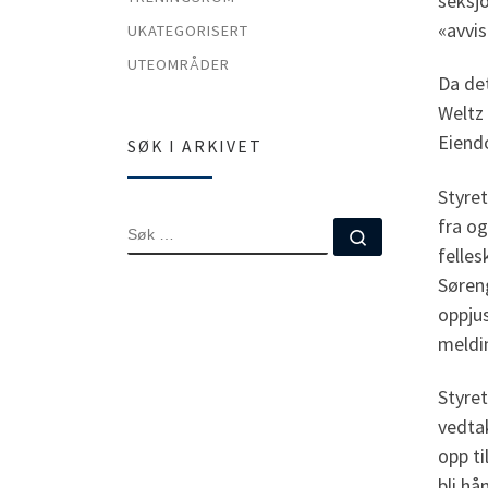
seksj
«avvis
UKATEGORISERT
UTEOMRÅDER
Da det
Weltz 
Eiendo
SØK I ARKIVET
Styret
fra og
SØK
Søk …
felles
Søreng
oppju
meldi
Styret
vedtak
opp ti
bli hå