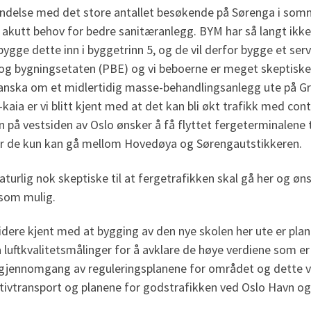
bindelse med det store antallet besøkende på Sørenga i som
 akutt behov for bedre sanitæranlegg. BYM har så langt ikk
ygge dette inn i byggetrinn 5, og de vil derfor bygge et se
 og bygningsetaten (PBE) og vi beboerne er meget skeptiske 
anska om et midlertidig masse-behandlingsanlegg ute på Grø
-kaia er vi blitt kjent med at det kan bli økt trafikk med con
 på vestsiden av Oslo ønsker å få flyttet fergeterminalene t
er de kun kan gå mellom Hovedøya og Sørengautstikkeren.
naturlig nok skeptiske til at fergetrafikken skal gå her og ø
 som mulig.
videre kjent med at bygging av den nye skolen her ute er pla
 luftkvalitetsmålinger for å avklare de høye verdiene som er b
n gjennomgang av reguleringsplanene for området og dette 
ktivtransport og planene for godstrafikken ved Oslo Havn o