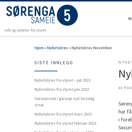
Skip to content
H
Info og nyheter fra styret
Hjem
»
Nyhetsbrev
»
Nyhetsbrev November
SISTE INNLEGG
NYHE
Ny
Nyhetsbrev fra styret – juli 2023
av
Pau
Nyhetsbrev fra styret juni 2023
Garasjevask i garasje syd torsdag
Søreng
4.mai
har få
Nyhetsbrev fra styret mars 2023
i fore
Nyhetsbrev fra styret februar 2023
Securi