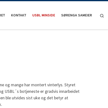
Se
RET
KONTAKT
USBL MINSIDE
SØRENGA SAMEIER
sene og mange har montert vinterlys. Styret
e og USBL´s botjeneste er gradvis innarbeidet
en ble utvides sist uke og det betyr at
k.