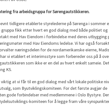
tering fra arbeidsgruppa for Sørengautstikkeren.
evnt tidligere etablerte styrelederne på Sørenga i sommer e
gruppa fikk etter hvert en god dialog med både politiet og
ntakt med Hav Eiendom i forbindelse med deres utbygging på
teringsmøter med Hav Eiendoms ledelse. Vi har også forsøkt
rvalter næringsdelen for de nordamerikanske eierne, Madiso
har vi etablert et interimsstyre som forbereder oss på å ove
autstikkeren som ikke er en del av hvert enkelt sameie. Dett
ing KS.
 viktig at vi får til en god dialog med vårt lokale politiske 
utvalg, som Byutviklingskomiteen. For det første avgjør d
ten gode forbindelser med medlemmene i Oslo Bystyre. Derf
ydelsutviklings-komiteen for å legge fram våre synspunkter