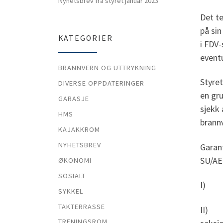
Nyhetsbrev fra styret januar 2023
Det te
på sin
KATEGORIER
i FDV-
eventu
BRANNVERN OG UTTRYKNING
Styret
DIVERSE OPPDATERINGER
en gru
GARASJE
sjekk 
HMS
brann
KAJAKKROM
NYHETSBREV
Garant
SU/AE
ØKONOMI
SOSIALT
I) St
SYKKEL
TAKTERRASSE
II) Fo
TRENINGSROM