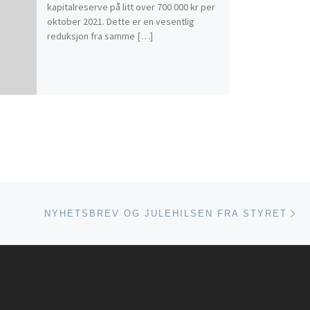
kapitalreserve på litt over 700 000 kr per
oktober 2021. Dette er en vesentlig
reduksjon fra samme […]
Ne
ISTEN
NYHETSBREV OG JULEHILSEN FRA STYRET