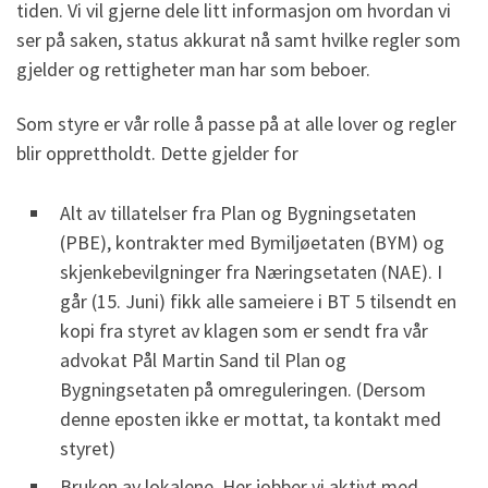
tiden. Vi vil gjerne dele litt informasjon om hvordan vi
ser på saken, status akkurat nå samt hvilke regler som
gjelder og rettigheter man har som beboer.
Som styre er vår rolle å passe på at alle lover og regler
blir opprettholdt. Dette gjelder for
Alt av tillatelser fra Plan og Bygningsetaten
(PBE), kontrakter med Bymiljøetaten (BYM) og
skjenkebevilgninger fra Næringsetaten (NAE). I
går (15. Juni) fikk alle sameiere i BT 5 tilsendt en
kopi fra styret av klagen som er sendt fra vår
advokat Pål Martin Sand til Plan og
Bygningsetaten på omreguleringen. (Dersom
denne eposten ikke er mottat, ta kontakt med
styret)
Bruken av lokalene. Her jobber vi aktivt med