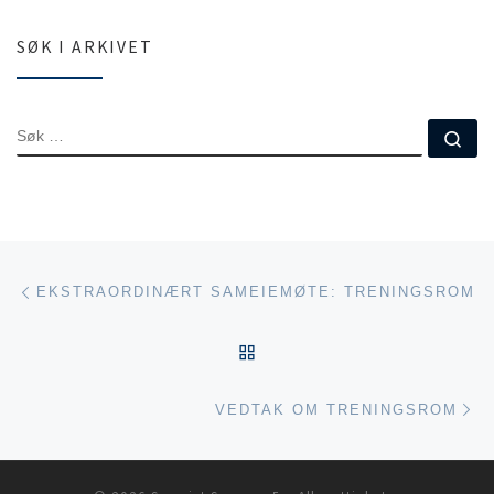
SØK I ARKIVET
SØK
Sø
Innleggsnavigasjon
Forrige innlegg
EKSTRAORDINÆRT SAMEIEMØTE: TRENINGSROM
TILBAKE TIL INNLEGGSL
Ne
VEDTAK OM TRENINGSROM